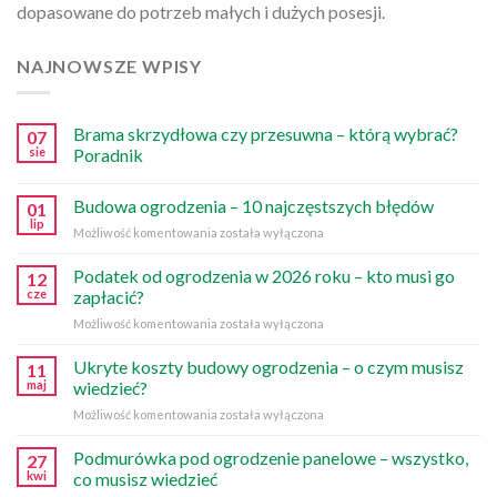
dopasowane do potrzeb małych i dużych posesji.
NAJNOWSZE WPISY
Brama skrzydłowa czy przesuwna – którą wybrać?
07
sie
Poradnik
Budowa ogrodzenia – 10 najczęstszych błędów
01
lip
Budowa
Możliwość komentowania
została wyłączona
ogrodzenia
–
Podatek od ogrodzenia w 2026 roku – kto musi go
12
10
cze
zapłacić?
najczęstszych
Podatek
Możliwość komentowania
została wyłączona
błędów
od
ogrodzenia
Ukryte koszty budowy ogrodzenia – o czym musisz
11
w
maj
wiedzieć?
2026
Ukryte
Możliwość komentowania
została wyłączona
roku
koszty
–
budowy
Podmurówka pod ogrodzenie panelowe – wszystko,
kto
27
ogrodzenia
musi
kwi
co musisz wiedzieć
–
go