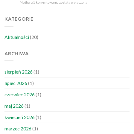
Podmurówka
Możliwość komentowania
została wyłączona
o
zapłacić?
pod
czym
ogrodzenie
musisz
panelowe
KATEGORIE
wiedzieć?
–
wszystko,
co
Aktualności
(20)
musisz
wiedzieć
ARCHIWA
sierpień 2026
(1)
lipiec 2026
(1)
czerwiec 2026
(1)
maj 2026
(1)
kwiecień 2026
(1)
marzec 2026
(1)