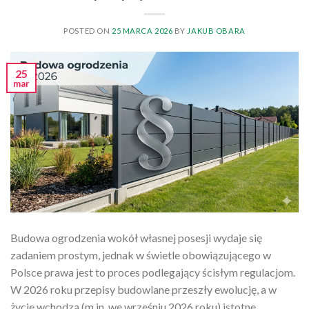
POSTED ON
25 MARCA 2026
BY
JAKUB OBARA
25
mar
Budowa ogrodzenia wokół własnej posesji wydaje się
zadaniem prostym, jednak w świetle obowiązującego w
Polsce prawa jest to proces podlegający ścisłym regulacjom.
W 2026 roku przepisy budowlane przeszły ewolucję, a w
życie wchodzą (m.in. we wrześniu 2026 roku) istotne