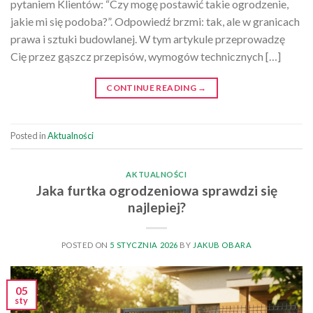
pytaniem Klientów: “Czy mogę postawić takie ogrodzenie,
jakie mi się podoba?”. Odpowiedź brzmi: tak, ale w granicach
prawa i sztuki budowlanej. W tym artykule przeprowadzę
Cię przez gąszcz przepisów, wymogów technicznych […]
CONTINUE READING
→
Posted in
Aktualności
AKTUALNOŚCI
Jaka furtka ogrodzeniowa sprawdzi się
najlepiej?
POSTED ON
5 STYCZNIA 2026
BY
JAKUB OBARA
05
sty