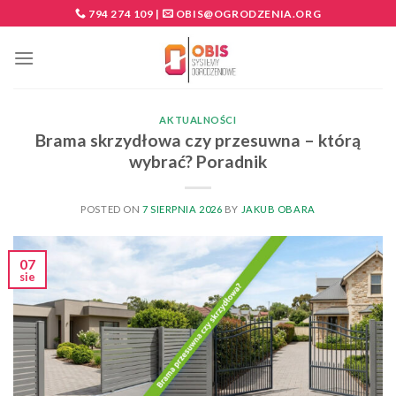
Skip
794 274 109
|
OBIS@OGRODZENIA.ORG
to
content
AKTUALNOŚCI
Brama skrzydłowa czy przesuwna – którą
wybrać? Poradnik
POSTED ON
7 SIERPNIA 2026
BY
JAKUB OBARA
07
sie