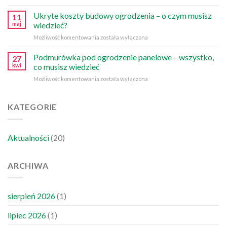
od
ogrodzenia
Ukryte koszty budowy ogrodzenia – o czym musisz
11
w
maj
wiedzieć?
2026
Ukryte
Możliwość komentowania
została wyłączona
roku
koszty
–
budowy
Podmurówka pod ogrodzenie panelowe – wszystko,
kto
27
ogrodzenia
musi
kwi
co musisz wiedzieć
–
go
Podmurówka
Możliwość komentowania
została wyłączona
o
zapłacić?
pod
czym
ogrodzenie
musisz
panelowe
KATEGORIE
wiedzieć?
–
wszystko,
co
Aktualności
(20)
musisz
wiedzieć
ARCHIWA
sierpień 2026
(1)
lipiec 2026
(1)