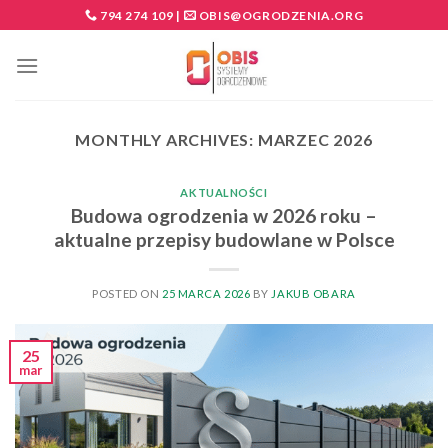
Skip
794 274 109
|
OBIS@OGRODZENIA.ORG
to
content
MONTHLY ARCHIVES:
MARZEC 2026
AKTUALNOŚCI
Budowa ogrodzenia w 2026 roku –
aktualne przepisy budowlane w Polsce
POSTED ON
25 MARCA 2026
BY
JAKUB OBARA
25
mar