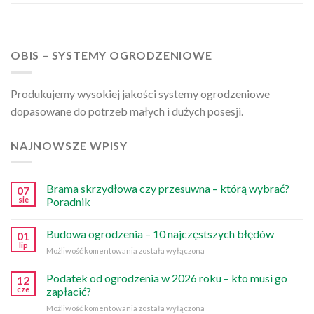
OBIS – SYSTEMY OGRODZENIOWE
Produkujemy wysokiej jakości systemy ogrodzeniowe
dopasowane do potrzeb małych i dużych posesji.
NAJNOWSZE WPISY
Brama skrzydłowa czy przesuwna – którą wybrać?
07
sie
Poradnik
Budowa ogrodzenia – 10 najczęstszych błędów
01
lip
Budowa
Możliwość komentowania
została wyłączona
ogrodzenia
–
Podatek od ogrodzenia w 2026 roku – kto musi go
12
10
cze
zapłacić?
najczęstszych
Podatek
Możliwość komentowania
została wyłączona
błędów