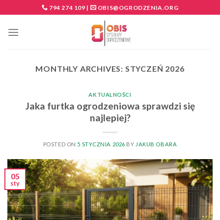
Skip
794 274 109
|
OBIS@OGRODZENIA.ORG
to
content
MONTHLY ARCHIVES:
STYCZEŃ 2026
AKTUALNOŚCI
Jaka furtka ogrodzeniowa sprawdzi się
najlepiej?
POSTED ON
5 STYCZNIA 2026
BY
JAKUB OBARA
05
sty