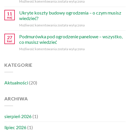
Podatek
Możliwość komentowania
została wyłączona
błędów
od
ogrodzenia
Ukryte koszty budowy ogrodzenia – o czym musisz
11
w
maj
wiedzieć?
2026
Ukryte
Możliwość komentowania
została wyłączona
roku
koszty
–
budowy
Podmurówka pod ogrodzenie panelowe – wszystko,
kto
27
ogrodzenia
musi
kwi
co musisz wiedzieć
–
go
Podmurówka
Możliwość komentowania
została wyłączona
o
zapłacić?
pod
czym
ogrodzenie
musisz
panelowe
KATEGORIE
wiedzieć?
–
wszystko,
co
Aktualności
(20)
musisz
wiedzieć
ARCHIWA
sierpień 2026
(1)
lipiec 2026
(1)