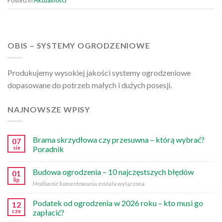
OBIS – SYSTEMY OGRODZENIOWE
Produkujemy wysokiej jakości systemy ogrodzeniowe
dopasowane do potrzeb małych i dużych posesji.
NAJNOWSZE WPISY
Brama skrzydłowa czy przesuwna – którą wybrać?
07
sie
Poradnik
Budowa ogrodzenia – 10 najczęstszych błędów
01
lip
Budowa
Możliwość komentowania
została wyłączona
ogrodzenia
–
Podatek od ogrodzenia w 2026 roku – kto musi go
12
10
cze
zapłacić?
najczęstszych