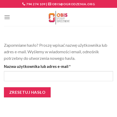
Skip
794 274 109
|
OBIS@OGRODZENIA.ORG
to
content
Zapomniane hasło? Proszę wpisać nazwę użytkownika lub
adres e-mail. Wyślemy w wiadomości email, odnośnik
potrzebny do utworzenia nowego hasła.
Wymagane
Nazwa użytkownika lub adres e-mail
*
ZRESETUJ HASŁO