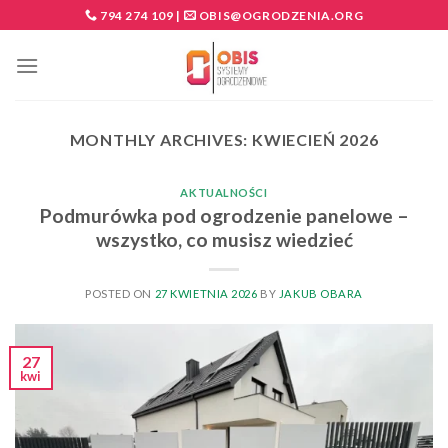
Skip
794 274 109
|
OBIS@OGRODZENIA.ORG
to
content
MONTHLY ARCHIVES:
KWIECIEŃ 2026
AKTUALNOŚCI
Podmurówka pod ogrodzenie panelowe –
wszystko, co musisz wiedzieć
POSTED ON
27 KWIETNIA 2026
BY
JAKUB OBARA
27
kwi