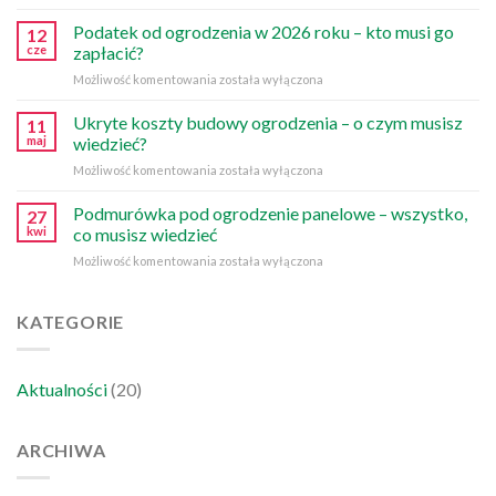
ogrodzenia
–
Podatek od ogrodzenia w 2026 roku – kto musi go
12
10
cze
zapłacić?
najczęstszych
Podatek
Możliwość komentowania
została wyłączona
błędów
od
ogrodzenia
Ukryte koszty budowy ogrodzenia – o czym musisz
11
w
maj
wiedzieć?
2026
Ukryte
Możliwość komentowania
została wyłączona
roku
koszty
–
budowy
Podmurówka pod ogrodzenie panelowe – wszystko,
kto
27
ogrodzenia
musi
kwi
co musisz wiedzieć
–
go
Podmurówka
Możliwość komentowania
została wyłączona
o
zapłacić?
pod
czym
ogrodzenie
musisz
panelowe
KATEGORIE
wiedzieć?
–
wszystko,
co
Aktualności
(20)
musisz
wiedzieć
ARCHIWA