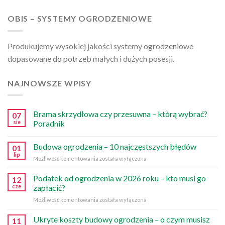
OBIS – SYSTEMY OGRODZENIOWE
Produkujemy wysokiej jakości systemy ogrodzeniowe
dopasowane do potrzeb małych i dużych posesji.
NAJNOWSZE WPISY
Brama skrzydłowa czy przesuwna – którą wybrać?
07
sie
Poradnik
Budowa ogrodzenia – 10 najczęstszych błędów
01
lip
Budowa
Możliwość komentowania
została wyłączona
ogrodzenia
–
Podatek od ogrodzenia w 2026 roku – kto musi go
12
10
cze
zapłacić?
najczęstszych
Podatek
Możliwość komentowania
została wyłączona
błędów
od
ogrodzenia
Ukryte koszty budowy ogrodzenia – o czym musisz
11
w