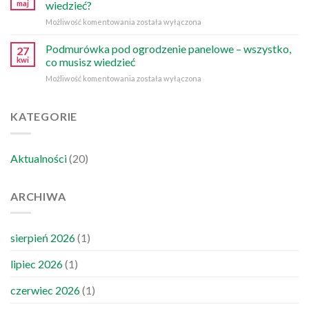
maj
wiedzieć?
2026
Ukryte
Możliwość komentowania
została wyłączona
roku
koszty
–
budowy
Podmurówka pod ogrodzenie panelowe – wszystko,
kto
27
ogrodzenia
musi
kwi
co musisz wiedzieć
–
go
Podmurówka
Możliwość komentowania
została wyłączona
o
zapłacić?
pod
czym
ogrodzenie
musisz
panelowe
KATEGORIE
wiedzieć?
–
wszystko,
co
Aktualności
(20)
musisz
wiedzieć
ARCHIWA
sierpień 2026
(1)
lipiec 2026
(1)
czerwiec 2026
(1)