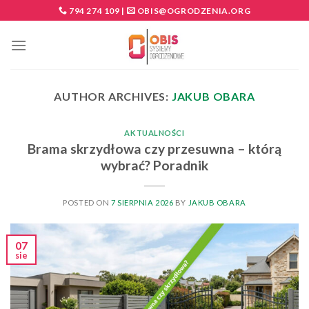
Skip
794 274 109
|
OBIS@OGRODZENIA.ORG
to
content
AUTHOR ARCHIVES:
JAKUB OBARA
AKTUALNOŚCI
Brama skrzydłowa czy przesuwna – którą
wybrać? Poradnik
POSTED ON
7 SIERPNIA 2026
BY
JAKUB OBARA
07
sie