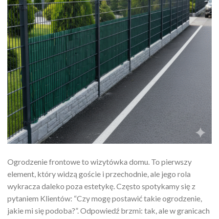
Ogrodzenie frontowe to wizytówka domu. To pierwszy
element, który widzą goście i przechodnie, ale jego rola
wykracza daleko poza estetykę. Często spotykamy się z
pytaniem Klientów: “Czy mogę postawić takie ogrodzenie,
jakie mi się podoba?”. Odpowiedź brzmi: tak, ale w granicach