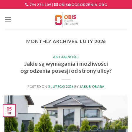
Skip
794 274 109
|
OBIS@OGRODZENIA.ORG
to
content
MONTHLY ARCHIVES:
LUTY 2026
AKTUALNOŚCI
Jakie są wymagania i możliwości
ogrodzenia posesji od strony ulicy?
POSTED ON
5 LUTEGO 2026
BY
JAKUB OBARA
05
lut