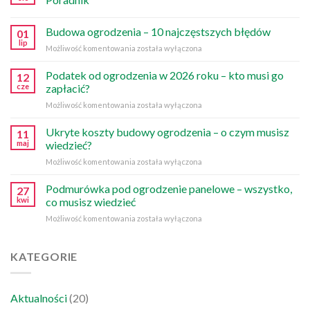
Budowa ogrodzenia – 10 najczęstszych błędów
01
lip
Budowa
Możliwość komentowania
została wyłączona
ogrodzenia
–
Podatek od ogrodzenia w 2026 roku – kto musi go
12
10
cze
zapłacić?
najczęstszych
Podatek
Możliwość komentowania
została wyłączona
błędów
od
ogrodzenia
Ukryte koszty budowy ogrodzenia – o czym musisz
11
w
maj
wiedzieć?
2026
Ukryte
Możliwość komentowania
została wyłączona
roku
koszty
–
budowy
Podmurówka pod ogrodzenie panelowe – wszystko,
kto
27
ogrodzenia
musi
kwi
co musisz wiedzieć
–
go
Podmurówka
Możliwość komentowania
została wyłączona
o
zapłacić?
pod
czym
ogrodzenie
musisz
panelowe
KATEGORIE
wiedzieć?
–
wszystko,
co
Aktualności
(20)
musisz