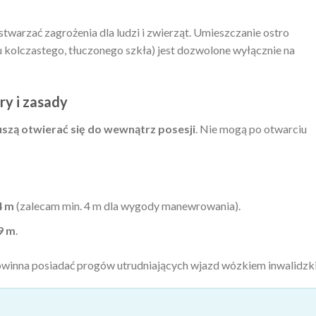
twarzać zagrożenia dla ludzi i zwierząt. Umieszczanie ostro
 kolczastego, tłuczonego szkła) jest dozwolone wyłącznie na
ry i zasady
szą otwierać się do wewnątrz posesji
. Nie mogą po otwarciu
4 m
(zalecam min. 4 m dla wygody manewrowania).
9 m
.
owinna posiadać progów utrudniających wjazd wózkiem inwalidzk