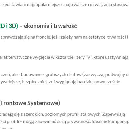
przedstawiam najpopularniejsze i najtrwalsze rozwiązania stosow
D i 3D)
– ekonomia i trwałość
prawdzają się na froncie, jeśli zależy nam na estetyce, trwałości i
rakterystyczne wygięcia w kształcie litery “V”, które usztywniają
łoczeń, ale zbudowane z grubszych drutów (zazwyczaj podwójny d
wniejsze, bezpieczniejsze i wyglądają bardziej nowocześnie
 (Frontowe Systemowe)
ładają się z szerokich, poziomych profili stalowych. Zapewniają
ości profili – mogą zapewniać dużą prywatność. Idealnie komponuj
cznych.