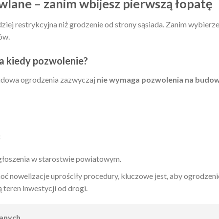
wlane – zanim wbijesz pierwszą łopatę
ziej restrykcyjna niż grodzenie od strony sąsiada. Zanim wybierz
ów.
 a kiedy pozwolenie?
udowa ogrodzenia zazwyczaj
nie wymaga pozwolenia na budo
:
oszenia w starostwie powiatowym.
oć nowelizacje uprościły procedury, kluczowe jest, aby ogrodzeni
 teren inwestycji od drogi.
lanych