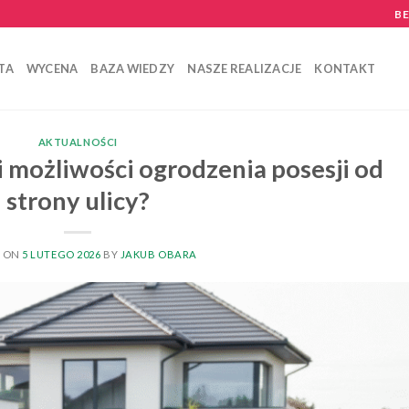
B
TA
WYCENA
BAZA WIEDZY
NASZE REALIZACJE
KONTAKT
AKTUALNOŚCI
i możliwości ogrodzenia posesji od
strony ulicy?
D ON
5 LUTEGO 2026
BY
JAKUB OBARA