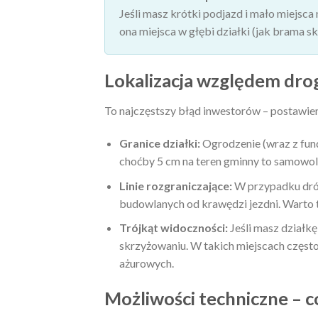
Jeśli masz krótki podjazd i mało miejsca 
ona miejsca w głębi działki (jak brama s
Lokalizacja względem drog
To najczęstszy błąd inwestorów – postawien
Granice działki:
Ogrodzenie (wraz z fund
choćby 5 cm na teren gminny to samowol
Linie rozgraniczające:
W przypadku dróg
budowlanych od krawędzi jezdni. Warto 
Trójkąt widoczności:
Jeśli masz działk
skrzyżowaniu. W takich miejscach często
ażurowych.
Możliwości techniczne – c