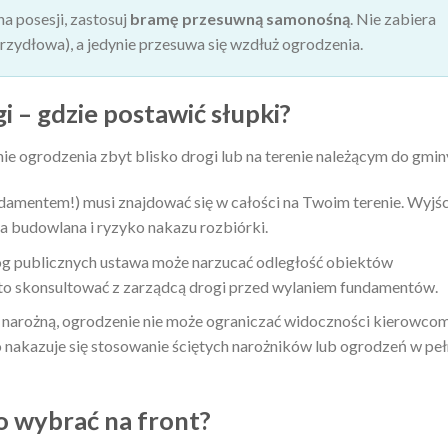
na posesji, zastosuj
bramę przesuwną samonośną
. Nie zabiera
krzydłowa), a jedynie przesuwa się wzdłuż ogrodzenia.
i – gdzie postawić słupki?
ie ogrodzenia zbyt blisko drogi lub na terenie należącym do gmin
amentem!) musi znajdować się w całości na Twoim terenie. Wyjśc
a budowlana i ryzyko nakazu rozbiórki.
 publicznych ustawa może narzucać odległość obiektów
to skonsultować z zarządcą drogi przed wylaniem fundamentów.
ę narożną, ogrodzenie nie może ograniczać widoczności kierowco
 nakazuje się stosowanie ściętych narożników lub ogrodzeń w peł
o wybrać na front?