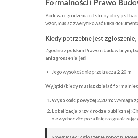
Formalności i Prawo Budo
Budowa ogrodzenia od strony ulicy jest bard
wzór, musisz zweryfikować kilka dokument
Kiedy potrzebne jest zgłoszenie,
Zgodnie z polskim Prawem budowlanym, b
ani zgłoszenia
, jeśli:
Jego wysokość nie przekracza
2,20 m
.
Wyjątki (kiedy musisz działać formalnie)
Wysokość powyżej 2,20 m:
Wymaga zgł
Lokalizacja przy drodze publicznej:
Ch
nie wychodziło poza linię rozgraniczającą
Słowniczek: Zgłoszenie robót budow