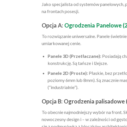
Jako specjalista od systemów panelowych, 
na frontach posesji.
Opcja A:
Ogrodzenia Panelowe (2
To rozwiązanie uniwersalne. Panele świetnie s
umiarkowanej cenie.
Panele 3D (Przetłaczane):
Posiadają cha
konstrukcję. Są tańsze i lżejsze.
Panele 2D (Proste):
Płaskie, bez przet
poziomy 6mm lub 8mm). Są znacznie masy
(“industrialnie”).
Opcja B: Ogrodzenia palisadowe
To obecnie najmodniejszy wybór na front. Sk
nowoczesny design i – w zależności od gęst
się z podmurówką z bloczków architektoni