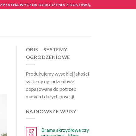
EZPŁATNA WYCENA OGRODZENIA Z DOSTAWĄ.
OBIS – SYSTEMY
OGRODZENIOWE
Produkujemy wysokiej jakości
systemy ogrodzeniowe
dopasowane do potrzeb
małych i dużych posesji.
NAJNOWSZE WPISY
Brama skrzydłowa czy
07
sie
przesuwna – którą