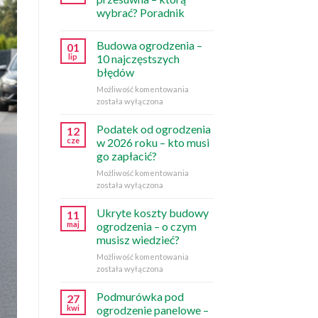
wybrać? Poradnik
Budowa ogrodzenia –
01
lip
10 najczęstszych
błędów
Budowa
Możliwość komentowania
ogrodzenia
została wyłączona
–
10
Podatek od ogrodzenia
12
najczęstszych
cze
w 2026 roku – kto musi
błędów
go zapłacić?
Podatek
Możliwość komentowania
od
została wyłączona
ogrodzenia
w
Ukryte koszty budowy
11
2026
maj
ogrodzenia – o czym
roku
musisz wiedzieć?
–
Ukryte
Możliwość komentowania
kto
koszty
została wyłączona
musi
budowy
go
ogrodzenia
zapłacić?
Podmurówka pod
27
–
kwi
ogrodzenie panelowe –
o