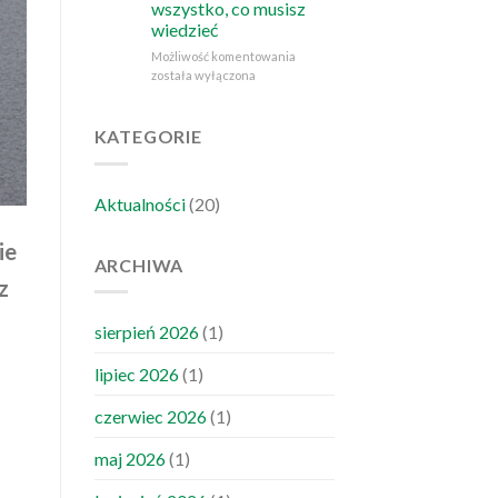
wszystko, co musisz
czym
wiedzieć
musisz
wiedzieć?
Podmurówka
Możliwość komentowania
pod
została wyłączona
ogrodzenie
panelowe
–
KATEGORIE
wszystko,
co
musisz
Aktualności
(20)
wiedzieć
ie
ARCHIWA
z
sierpień 2026
(1)
lipiec 2026
(1)
czerwiec 2026
(1)
maj 2026
(1)