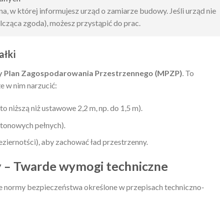
, w której informujesz urząd o zamiarze budowy. Jeśli urząd nie
ilcząca zgoda), możesz przystąpić do prac.
ałki
y Plan Zagospodarowania Przestrzennego (MPZP)
. To
e w nim narzucić:
niższą niż ustawowe 2,2 m, np. do 1,5 m).
etonowych pełnych).
ziernotści), aby zachować ład przestrzenny.
y – Twarde wymogi techniczne
ne normy bezpieczeństwa określone w przepisach techniczno-