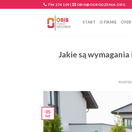
Skip
794 274 109
|
OBIS@OGRODZENIA.ORG
to
content
START
O FIRMIE
OFER
Jakie są wymagania 
POSTE
05
lut