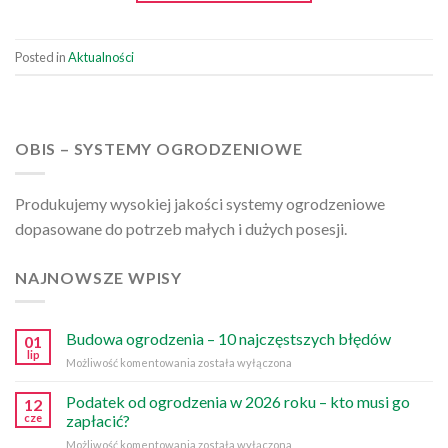
Posted in
Aktualności
OBIS – SYSTEMY OGRODZENIOWE
Produkujemy wysokiej jakości systemy ogrodzeniowe
dopasowane do potrzeb małych i dużych posesji.
NAJNOWSZE WPISY
Budowa ogrodzenia – 10 najczęstszych błędów
01
lip
Budowa
Możliwość komentowania
została wyłączona
ogrodzenia
–
Podatek od ogrodzenia w 2026 roku – kto musi go
12
10
cze
zapłacić?
najczęstszych
Podatek
Możliwość komentowania
została wyłączona
błędów