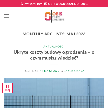
Skip
794 274 109
|
OBIS@OGRODZENIA.ORG
to
content
MONTHLY ARCHIVES:
MAJ 2026
AKTUALNOŚCI
Ukryte koszty budowy ogrodzenia – o
czym musisz wiedzieć?
POSTED ON
11 MAJA 2026
BY
JAKUB OBARA
11
maj