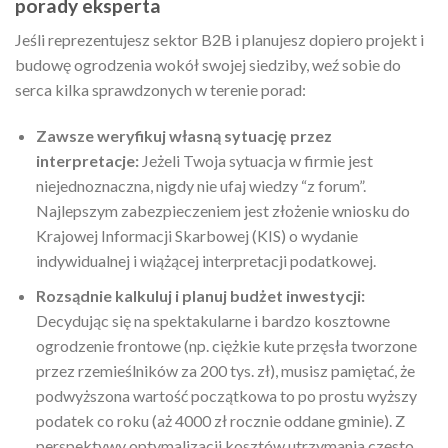
porady eksperta
Jeśli reprezentujesz sektor B2B i planujesz dopiero projekt i
budowę ogrodzenia wokół swojej siedziby, weź sobie do
serca kilka sprawdzonych w terenie porad:
Zawsze weryfikuj własną sytuację przez
interpretacje:
Jeżeli Twoja sytuacja w firmie jest
niejednoznaczna, nigdy nie ufaj wiedzy “z forum”.
Najlepszym zabezpieczeniem jest złożenie wniosku do
Krajowej Informacji Skarbowej (KIS) o wydanie
indywidualnej i wiążącej interpretacji podatkowej.
Rozsądnie kalkuluj i planuj budżet inwestycji:
Decydując się na spektakularne i bardzo kosztowne
ogrodzenie frontowe (np. ciężkie kute przęsła tworzone
przez rzemieślników za 200 tys. zł), musisz pamiętać, że
podwyższona wartość początkowa to po prostu wyższy
podatek co roku (aż 4000 zł rocznie oddane gminie). Z
perspektywy optymalizacji kosztów utrzymania często