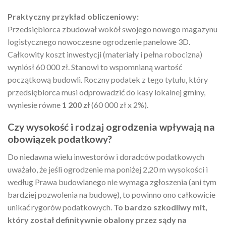
Praktyczny przykład obliczeniowy:
Przedsiębiorca zbudował wokół swojego nowego magazynu
logistycznego nowoczesne ogrodzenie panelowe 3D.
Całkowity koszt inwestycji (materiały i pełna robocizna)
wyniósł 60 000 zł. Stanowi to wspomnianą wartość
początkową budowli. Roczny podatek z tego tytułu, który
przedsiębiorca musi odprowadzić do kasy lokalnej gminy,
wyniesie równe
1 200 zł
(60 000 zł x 2%).
Czy wysokość i rodzaj ogrodzenia wpływają na
obowiązek podatkowy?
Do niedawna wielu inwestorów i doradców podatkowych
uważało, że jeśli ogrodzenie ma poniżej 2,20 m wysokości i
według Prawa budowlanego nie wymaga zgłoszenia (ani tym
bardziej pozwolenia na budowę), to powinno ono całkowicie
unikać rygorów podatkowych.
To bardzo szkodliwy mit,
który został definitywnie obalony przez sądy na