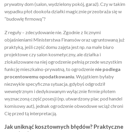
prywatny dom (salon, wydzielony pokój, garaż). Czy w takim
wypadku płot dookoła działki magicznie przeobraża się w
“budowlę firmową”?
Z reguły – zdecydowanie nie. Zgodnie z licznymi
objaśnieniami Ministerstwa Finansów oraz ugruntowaną już
praktyką, jeśli część domu zajęta jest np. na małe biuro
projektowe czy salon kosmetyczny, ale działka i
zlokalizowane na niej ogrodzenie pełnią przede wszystkim
funkcję mieszkalno-prywatną, to ogrodzenie
nie podlega
procentowemu opodatkowaniu
. Wyjątkiem byłaby
niezwykle specyficzna sytuacja, gdybyś odgrodził
wewnętrznym i dedykowanym wyłącznie firmie płotem
wyznaczoną część posesji (np. utwardzony plac pod handel
komisowy aut), jednak ogrodzenie obwodowe wciąż chroni
Cię przed tą interpretacją.
Jak uniknąć kosztownych błędów? Praktyczne