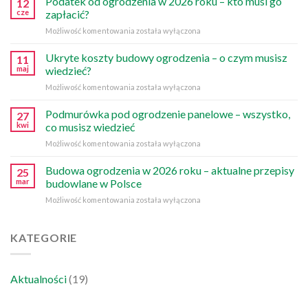
Podatek od ogrodzenia w 2026 roku – kto musi go
12
10
cze
zapłacić?
najczęstszych
Podatek
Możliwość komentowania
została wyłączona
błędów
od
ogrodzenia
Ukryte koszty budowy ogrodzenia – o czym musisz
11
w
maj
wiedzieć?
2026
Ukryte
Możliwość komentowania
została wyłączona
roku
koszty
–
budowy
Podmurówka pod ogrodzenie panelowe – wszystko,
kto
27
ogrodzenia
musi
kwi
co musisz wiedzieć
–
go
Podmurówka
Możliwość komentowania
została wyłączona
o
zapłacić?
pod
czym
ogrodzenie
Budowa ogrodzenia w 2026 roku – aktualne przepisy
musisz
25
panelowe
wiedzieć?
mar
budowlane w Polsce
–
Budowa
Możliwość komentowania
została wyłączona
wszystko,
ogrodzenia
co
w
musisz
2026
KATEGORIE
wiedzieć
roku
–
aktualne
Aktualności
(19)
przepisy
budowlane
w