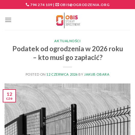
Skip
794 274 109
|
OBIS@OGRODZENIA.ORG
to
content
AKTUALNOŚCI
Podatek od ogrodzenia w 2026 roku
– kto musi go zapłacić?
POSTED ON
12 CZERWCA 2026
BY
JAKUB OBARA
12
cze