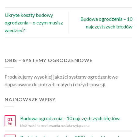
Ukryte koszty budowy
Budowa ogrodzenia – 10
ogrodzenia – o czym musisz
najczęstszych błędów
wiedzieć?
OBIS – SYSTEMY OGRODZENIOWE
Produkujemy wysokiej jakości systemy ogrodzeniowe
dopasowane do potrzeb małych i dużych posesji.
NAJNOWSZE WPISY
Budowa ogrodzenia – 10 najczęstszych błędów
01
lip
Budowa
Możliwość komentowania
została wyłączona
ogrodzenia
–