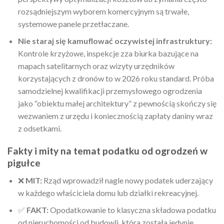
rozsądniejszym wyborem komercyjnym są trwałe,
systemowe panele przetłaczane.
Nie staraj się kamuflować oczywistej infrastruktury:
Kontrole krzyżowe, inspekcje zza biurka bazujące na
mapach satelitarnych oraz wizyty urzędników
korzystających z dronów to w 2026 roku standard. Próba
samodzielnej kwalifikacji przemysłowego ogrodzenia
jako “obiektu małej architektury” z pewnością skończy się
wezwaniem z urzędu i koniecznością zapłaty daniny wraz
z odsetkami.
Fakty i mity na temat podatku od ogrodzeń w
pigułce
❌
MIT:
Rząd wprowadził nagle nowy podatek uderzający
w każdego właściciela domu lub działki rekreacyjnej.
✅
FAKT:
Opodatkowanie to klasyczna składowa podatku
od nieruchomości od budowli, która została jedynie