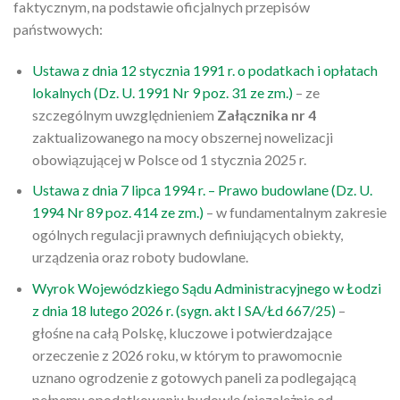
faktycznym, na podstawie oficjalnych przepisów
państwowych:
Ustawa z dnia 12 stycznia 1991 r. o podatkach i opłatach
lokalnych (Dz. U. 1991 Nr 9 poz. 31 ze zm.)
– ze
szczególnym uwzględnieniem
Załącznika nr 4
zaktualizowanego na mocy obszernej nowelizacji
obowiązującej w Polsce od 1 stycznia 2025 r.
Ustawa z dnia 7 lipca 1994 r. – Prawo budowlane (Dz. U.
1994 Nr 89 poz. 414 ze zm.)
– w fundamentalnym zakresie
ogólnych regulacji prawnych definiujących obiekty,
urządzenia oraz roboty budowlane.
Wyrok Wojewódzkiego Sądu Administracyjnego w Łodzi
z dnia 18 lutego 2026 r. (sygn. akt I SA/Łd 667/25)
–
głośne na całą Polskę, kluczowe i potwierdzające
orzeczenie z 2026 roku, w którym to prawomocnie
uznano ogrodzenie z gotowych paneli za podlegającą
pełnemu opodatkowaniu budowlę (niezależnie od