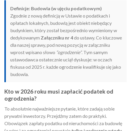
Definicje: Budowla (w ujęciu podatkowym)
Zgodnie z nową definicją w Ustawie o podatkach i
opłatach lokalnych, budowlą jest obiekt niebędący
budynkiem, który został bezpośrednio wymieniony w
dedykowanym
Załączniku nr 4
do ustawy. Co kluczowe
dla naszej sprawy, pod nową pozycją w załączniku
wprost wpisano słowo
“ogrodzenie”
. Tym samym
ustawodawca ostatecznie uciął dyskusje: w oczach
fiskusa od 2025 r. każde ogrodzenie kwalifikuje się jako
budowla.
Kto w 2026 roku musi zapłacić podatek od
ogrodzenia?
To absolutnie najważniejsze pytanie, które zadają sobie
prywatni inwestorzy. Przejdźmy zatem do praktyki.
Obowiązek zapłaty podatku od nieruchomości za budowlę
(a więc i za ogrodzenie) powstaje
tylko i wyłącznie wtedy,