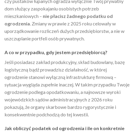
czy pustaków łupanych ogradza wyłącznie Twój prywatny
dom służący zaspokajaniu osobistych potrzeb
mieszkaniowych –
nie płacisz żadnego podatku od
ogrodzenia
. Zmiany w prawie z 2025 roku celowały w
uporządkowanie rozliczeń dużych przedsiębiorstw, a nie w
uszczuplanie portfeli osób prywatnych.
A co w przypadku, gdy jestem przedsiębiorcą?
Jeśli posiadasz zakład produkcyjny, skład budowlany, bazę
logistyczną bądź prowadzisz działalność, w której
ogrodzenie stanowi wyłączną infrastrukturę firmową –
sytuacja wygląda zupełnie inaczej. W takim przypadku Twoje
ogrodzenie podlega opodatkowaniu, a najnowsze wyroki
wojewódzkich sądów administracyjnych z 2026 roku
pokazują, że organy skarbowe bardzo rygorystycznie i
konsekwentnie podchodzą do tej kwestii.
Jak obliczyć podatek od ogrodzenia i ile on konkretnie