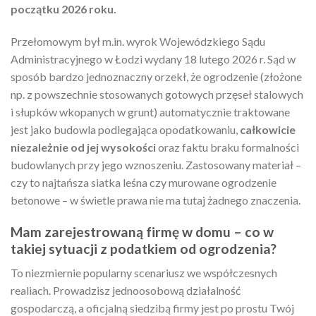
początku 2026 roku.
Przełomowym był m.in. wyrok Wojewódzkiego Sądu
Administracyjnego w Łodzi wydany 18 lutego 2026 r. Sąd w
sposób bardzo jednoznaczny orzekł, że ogrodzenie (złożone
np. z powszechnie stosowanych gotowych przęseł stalowych
i słupków wkopanych w grunt) automatycznie traktowane
jest jako budowla podlegająca opodatkowaniu,
całkowicie
niezależnie od jej wysokości
oraz faktu braku formalności
budowlanych przy jego wznoszeniu. Zastosowany materiał –
czy to najtańsza siatka leśna czy murowane ogrodzenie
betonowe – w świetle prawa nie ma tutaj żadnego znaczenia.
Mam zarejestrowaną firmę w domu – co w
takiej sytuacji z podatkiem od ogrodzenia?
To niezmiernie popularny scenariusz we współczesnych
realiach. Prowadzisz jednoosobową działalność
gospodarczą, a oficjalną siedzibą firmy jest po prostu Twój