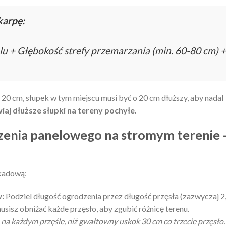
karpę:
u + Głębokość strefy przemarzania (min. 60-80 cm) +
 20 cm, słupek w tym miejscu musi być o 20 cm dłuższy, aby nadal
j dłuższe słupki na tereny pochyłe.
zenia panelowego na stromym terenie 
kadową:
w:
Podziel długość ogrodzenia przez długość przęsła (zazwyczaj 2
musisz obniżać każde przęsło, aby zgubić różnicę terenu.
 na każdym przęśle, niż gwałtowny uskok 30 cm co trzecie przęsło.