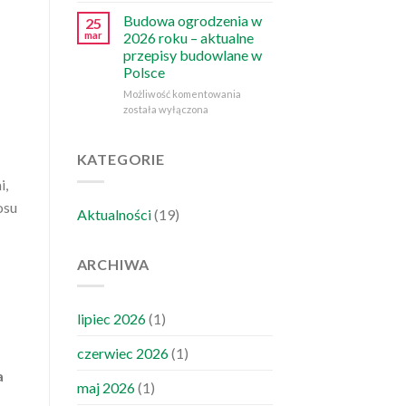
panelowe
Budowa ogrodzenia w
25
–
mar
2026 roku – aktualne
wszystko,
przepisy budowlane w
co
Polsce
musisz
wiedzieć
Budowa
Możliwość komentowania
ogrodzenia
została wyłączona
w
2026
roku
KATEGORIE
–
i,
aktualne
przepisy
osu
Aktualności
(19)
budowlane
w
Polsce
ARCHIWA
lipiec 2026
(1)
czerwiec 2026
(1)
a
maj 2026
(1)