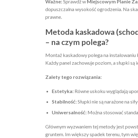
Ważne:
Sprawdź w
Miejscowym Planie Z
dopuszczalna wysokość ogrodzenia. Na skar
prawne.
Metoda kaskadowa (schod
– na czym polega?
Montaż kaskadowy polega na instalowaniu ko
Każdy panel zachowuje poziom, a słupki są i
Zalety tego rozwiązania:
Estetyka:
Równe uskoku wyglądają upor
Stabilność:
Słupki nie są narażone na sił
Uniwersalność:
Można stosować standar
Głównym wyzwaniem tej metody jest powstan
gruntem. Im większy spadek terenu, tym wię