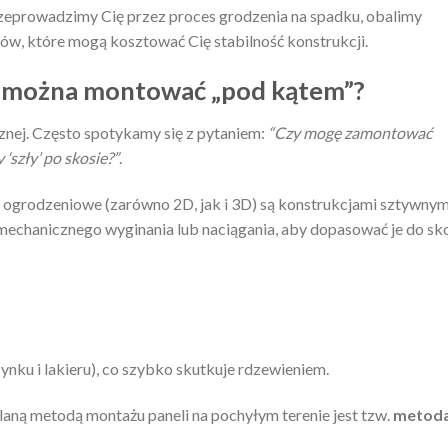
 przeprowadzimy Cię przez proces grodzenia na spadku, obalimy
dów, które mogą kosztować Cię stabilność konstrukcji.
 można montować „pod kątem”?
cznej. Często spotykamy się z pytaniem:
“Czy mogę zamontować
‘szły’ po skosie?”
.
 ogrodzeniowe (zarówno 2D, jak i 3D) są konstrukcjami sztywnym
mechanicznego wyginania lub naciągania, aby dopasować je do sk
nku i lakieru), co szybko skutkuje rdzewieniem.
aną metodą montażu paneli na pochyłym terenie jest tzw.
metod