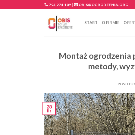
Skip
794 274 109
|
OBIS@OGRODZENIA.ORG
to
content
START
O FIRMIE
OFER
Montaż ogrodzenia 
metody, wyz
POSTED 
28
lis