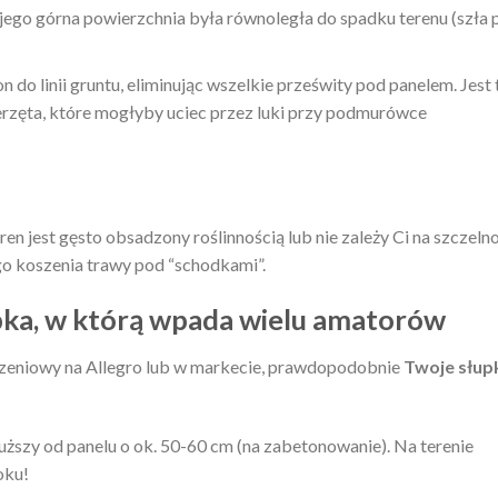
jego górna powierzchnia była równoległa do spadku terenu (szła 
do linii gruntu, eliminując wszelkie prześwity pod panelem. Jest 
ierzęta, które mogłyby uciec przez luki przy podmurówce
n jest gęsto obsadzony roślinnością lub nie zależy Ci na szczeln
o koszenia trawy pod “schodkami”.
ka, w którą wpada wielu amatorów
zeniowy na Allegro lub w markecie, prawdopodobnie
Twoje słup
uższy od panelu o ok. 50-60 cm (na zabetonowanie). Na terenie
oku!