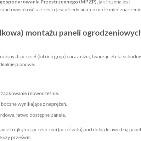
agospodarowania Przestrzennego (MPZP)
, jak liczona jest
pach wysokość ta często jest uśredniana, co może mieć znaczeni
kowa) montażu paneli ogrodzeniowyc
lejnych przęseł (lub ich grup) coraz niżej, tworząc efekt schodó
dealnie pionowe.
ządkowanie i nowocześnie.
y boczne wynikające z naprężeń.
dowe, łatwo dostępne panele.
ie trójkątnej przestrzeni (prześwitu) pod dolną krawędzią panel
kszy prześwit.