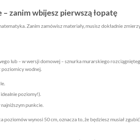
 – zanim wbijesz pierwszą łopatę
le matematyka. Zanim zamówisz materiały, musisz dokładnie zmierz
rowego lub – w wersji domowej – sznurka murarskiego rozciągnięte
z poziomicy wodnej.
le.
idealnie poziomy!).
 najniższym punkcie.
ca poziomów wynosi 50 cm, oznacza to, że będziesz musiał zgubić