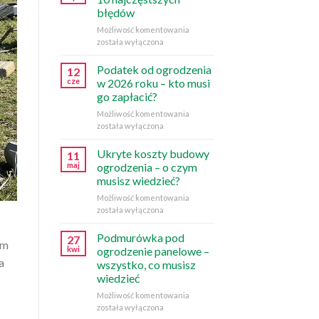
błędów
Budowa
Możliwość komentowania
ogrodzenia
została wyłączona
–
10
Podatek od ogrodzenia
12
najczęstszych
cze
w 2026 roku – kto musi
błędów
go zapłacić?
Podatek
Możliwość komentowania
od
została wyłączona
ogrodzenia
w
Ukryte koszty budowy
11
2026
maj
ogrodzenia – o czym
roku
musisz wiedzieć?
–
Ukryte
Możliwość komentowania
kto
koszty
została wyłączona
musi
budowy
go
ogrodzenia
zapłacić?
Podmurówka pod
27
im
–
kwi
ogrodzenie panelowe –
o
a
wszystko, co musisz
czym
wiedzieć
musisz
wiedzieć?
Podmurówka
Możliwość komentowania
pod
została wyłączona
ogrodzenie