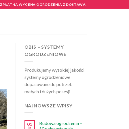
EZPŁATNA WYCENA OGRODZENIA Z DOSTAWĄ.
OBIS – SYSTEMY
OGRODZENIOWE
Produkujemy wysokiej jakości
systemy ogrodzeniowe
dopasowane do potrzeb
małych i dużych posesji.
NAJNOWSZE WPISY
Budowa ogrodzenia –
01
lip
10 najczęstszych