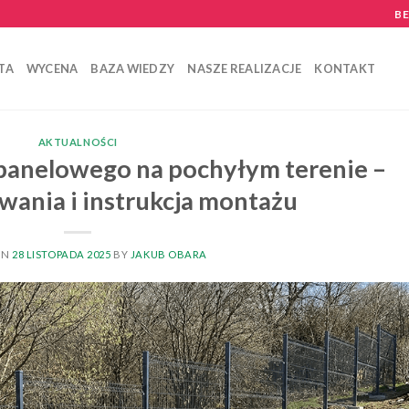
B
TA
WYCENA
BAZA WIEDZY
NASZE REALIZACJE
KONTAKT
AKTUALNOŚCI
panelowego na pochyłym terenie –
wania i instrukcja montażu
ON
28 LISTOPADA 2025
BY
JAKUB OBARA