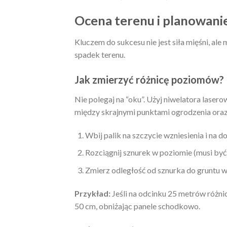
Ocena terenu i planowanie
Kluczem do sukcesu nie jest siła mięśni, a
spadek terenu.
Jak zmierzyć różnicę poziomów?
Nie polegaj na “oku”. Użyj niwelatora lase
między skrajnymi punktami ogrodzenia ora
Wbij palik na szczycie wzniesienia i na do
Rozciągnij sznurek w poziomie (musi być 
Zmierz odległość od sznurka do gruntu w
Przykład:
Jeśli na odcinku 25 metrów różni
50 cm, obniżając panele schodkowo.