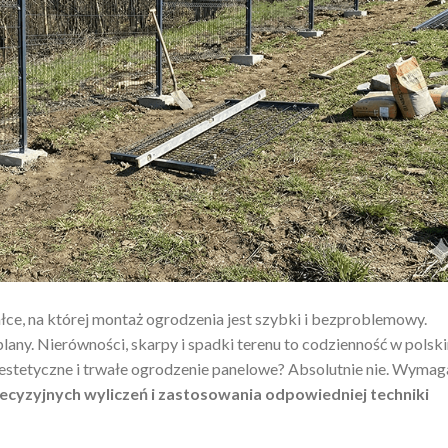
łce, na której montaż ogrodzenia jest szybki i bezproblemowy.
lany. Nierówności, skarpy i spadki terenu to codzienność w polsk
estetyczne i trwałe ogrodzenie panelowe? Absolutnie nie. Wymag
recyzyjnych wyliczeń i zastosowania odpowiedniej techniki