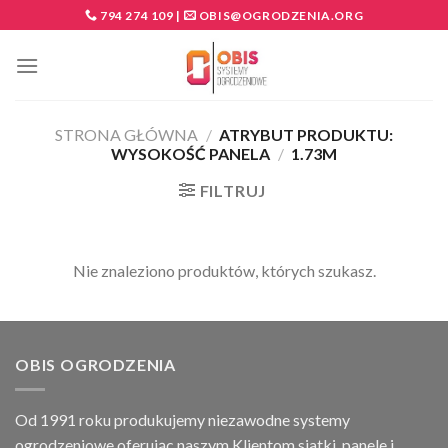
Skip
794 274 109
|
OBIS@OGRODZENIA.ORG
to
content
STRONA GŁÓWNA
/
ATRYBUT PRODUKTU:
WYSOKOŚĆ PANELA
/
1.73M
FILTRUJ
Nie znaleziono produktów, których szukasz.
OBIS OGRODZENIA
Od 1991 roku produkujemy niezawodne systemy
ogrodzeniowe oferując naszym Klientom siatki, panele i