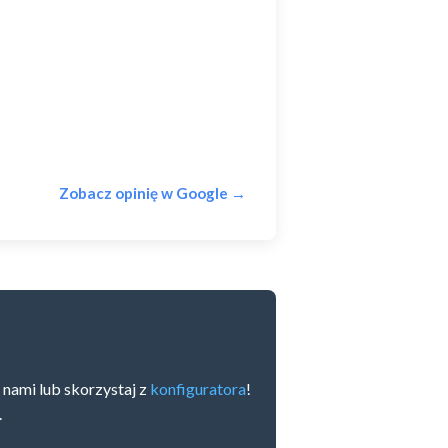
Zobacz opinię w Google →
 nami lub skorzystaj z
konfiguratora
!
.