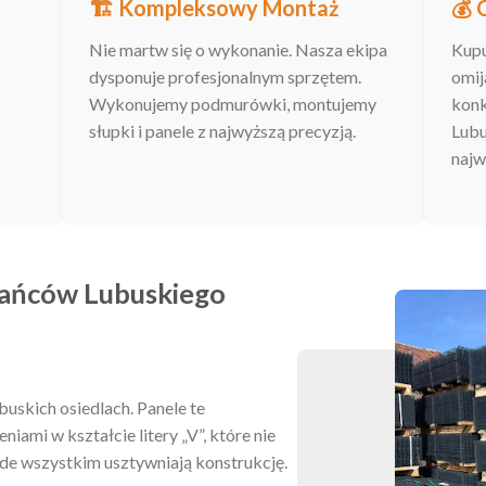
🏗️ Kompleksowy Montaż
💰 
Nie martw się o wykonanie. Nasza ekipa
Kupu
dysponuje profesjonalnym sprzętem.
omij
Wykonujemy podmurówki, montujemy
konk
słupki i panele z najwyższą precyzją.
Lubu
najw
kańców Lubuskiego
buskich osiedlach. Panele te
iami w kształcie litery „V”, które nie
ede wszystkim usztywniają konstrukcję.