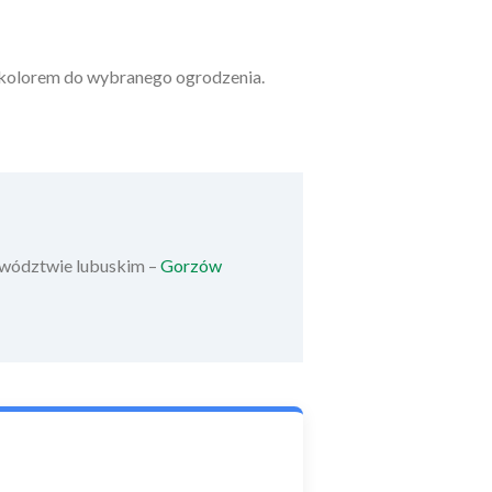
i kolorem do wybranego ogrodzenia.
jewództwie lubuskim –
Gorzów