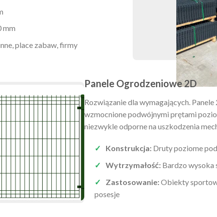
m
0 mm
ne, place zabaw, firmy
Panele Ogrodzeniowe 2D
Rozwiązanie dla wymagających. Panele 2
wzmocnione podwójnymi prętami poziom
niezwykle odporne na uszkodzenia mech
Konstrukcja:
Druty poziome po
Wytrzymałość:
Bardzo wysoka 
Zastosowanie:
Obiekty sportow
posesje