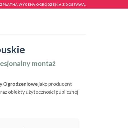
EZPŁATNA WYCENA OGRODZENIA Z DOSTAWĄ.
buskie
fesjonalny montaż
my Ogrodzeniowe
jako producent
az obiekty użyteczności publicznej