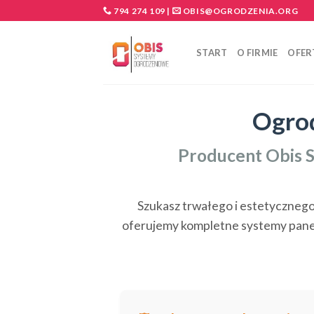
Skip
794 274 109
|
OBIS@OGRODZENIA.ORG
to
content
START
O FIRMIE
OFER
Ogrod
Producent Obis S
Szukasz trwałego i estetyczneg
oferujemy kompletne systemy panel