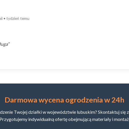
ii • tydzień temu
ługa”
Darmowa wycena ogrodzenia w 24h
dzenie Twojej działki w województwie lubuskim? Skontaktuj się z
Przygotujemy indywidualną ofertę obejmującą materiały i montaż