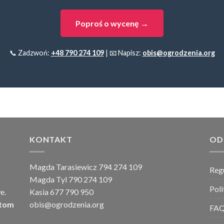
Poproś o wycenę →
📞 Zadzwoń:
+48 790 274 109
| 📧 Napisz:
obis@ogrodzenia.org
KONTAKT
OD
Magda Tarasiewicz 794 274 109
Reg
Magda Tyl 790 274 109
Pol
e.
Kasia 677 790 950
ntom
obis@ogrodzenia.org
FA