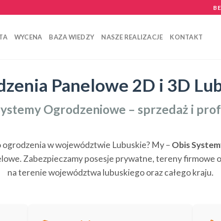
B
TA
WYCENA
BAZA WIEDZY
NASZE REALIZACJE
KONTAKT
zenia Panelowe 2D i 3D Lu
ystemy Ogrodzeniowe – sprzedaż i pro
o ogrodzenia w województwie Lubuskie? My –
Obis Syste
owe. Zabezpieczamy posesje prywatne, tereny firmowe or
na terenie województwa lubuskiego oraz całego kraju.