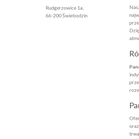
Nas
Rudgerzowice 1a,
najw
66-200 Świebodzin
prze
Dzię
atmo
Ró
Pan
indy
prze
rozw
Pa
Ofer
oraz
trwa