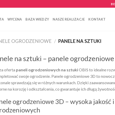
B
TA
WYCENA
BAZA WIEDZY
NASZE REALIZACJE
KONTAKT
NELE OGRODZENIOWE
/
PANELE NA SZTUKI
nele na sztuki – panele ogrodzeniowe
a oferta
paneli ogrodzeniowych na sztuki
OBIS to idealne rozw
pletować swoje ogrodzenie. Panele ogrodzeniowe 3D to nowocze
onale sprawdzają się w różnych warunkach. Dzięki zaawansowanej
rne na korozję i odkształcenia, co gwarantuje ich długą żywotnoś
nele ogrodzeniowe 3D – wysoka jakość i 
rodzeniowych