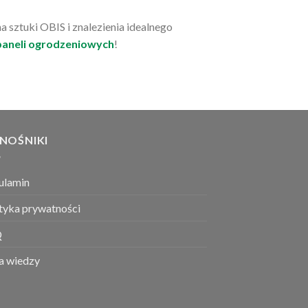
 sztuki OBIS i znalezienia idealnego
paneli ogrodzeniowych
!
NOŚNIKI
ulamin
ityka prywatności
Q
a wiedzy