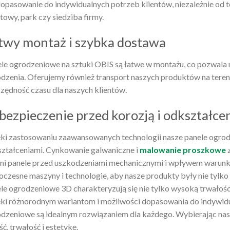
dopasowanie do indywidualnych potrzeb klientów, niezależnie od te
towy, park czy siedziba firmy.
twy montaż i szybka dostawa
le ogrodzeniowe na sztuki OBIS są łatwe w montażu, co pozwala 
dzenia. Oferujemy również transport naszych produktów na tereni
zędność czasu dla naszych klientów.
bezpieczenie przed korozją i odkształce
ki zastosowaniu zaawansowanych technologii nasze panele ogrod
ztałceniami. Cynkowanie galwaniczne i
malowanie proszkowe
z
ni panele przed uszkodzeniami mechanicznymi i wpływem warun
czesne maszyny i technologie, aby nasze produkty były nie tylko 
le ogrodzeniowe 3D charakteryzują się nie tylko wysoką trwałoś
ki różnorodnym wariantom i możliwości dopasowania do indywidu
dzeniowe są idealnym rozwiązaniem dla każdego. Wybierając nas
ść, trwałość i estetykę.