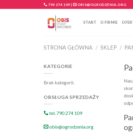
Skip
794 274 109
|
OBIS@OGRODZENIA.ORG
to
content
START
O FIRMIE
OFER
STRONA GŁÓWNA
/
SKLEP
/
PA
Pa
KATEGORIE
Nasz
Brak kategorii.
skom
dosk
OBSŁUGA SPRZEDAŻY
odpo
tel. 790 274 109
Pa
og
obis@ogrodzenia.org