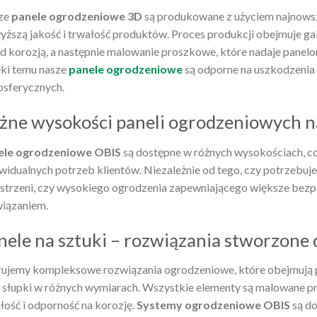
ze
panele ogrodzeniowe 3D
są produkowane z użyciem najnowsz
yższą jakość i trwałość produktów. Proces produkcji obejmuje ga
d korozją, a następnie malowanie proszkowe, które nadaje panel
ki temu nasze
panele ogrodzeniowe
są odporne na uszkodzeni
sferycznych.
żne wysokości paneli ogrodzeniowych n
ele ogrodzeniowe OBIS
są dostępne w różnych wysokościach, c
widualnych potrzeb klientów. Niezależnie od tego, czy potrzebuj
strzeni, czy wysokiego ogrodzenia zapewniającego większe bezp
iązaniem.
nele na sztuki – rozwiązania stworzone 
ujemy kompleksowe rozwiązania ogrodzeniowe, które obejmują p
 słupki w różnych wymiarach. Wszystkie elementy są malowane p
łość i odporność na korozję.
Systemy ogrodzeniowe OBIS
są do