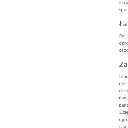
ich 
spor
Ła
Pane
ogro
oszc
Za
Dzię
odks
chro
nowo
pane
Dzię
ogro
jako