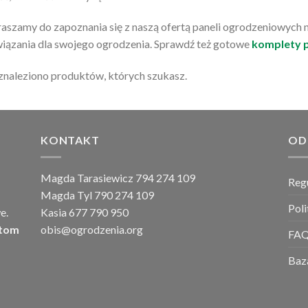
aszamy do zapoznania się z naszą ofertą paneli ogrodzeniowych na
iązania dla swojego ogrodzenia. Sprawdź też gotowe
komplety 
znaleziono produktów, których szukasz.
KONTAKT
OD
Magda Tarasiewicz 794 274 109
Reg
Magda Tyl 790 274 109
Pol
e.
Kasia 677 790 950
ntom
obis@ogrodzenia.org
FA
Baz