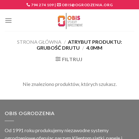
Skip
794 274 109
|
OBIS@OGRODZENIA.ORG
to
content
STRONA GŁÓWNA
/
ATRYBUT PRODUKTU:
GRUBOŚĆ DRUTU
/
4.0MM
FILTRUJ
Nie znaleziono produktów, których szukasz.
OBIS OGRODZENIA
Od 1991 roku produkujemy niezawodne systemy
ogrodzeniowe oferując naszym Klientom siatki, panele i