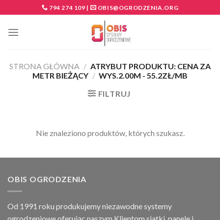
Skip
794 274 109
|
OBIS@OGRODZENIA.ORG
to
content
STRONA GŁÓWNA
/
ATRYBUT PRODUKTU: CENA ZA
METR BIEŻĄCY
/
WYS.2.00M - 55.2ZŁ/MB
FILTRUJ
Nie znaleziono produktów, których szukasz.
OBIS OGRODZENIA
Od 1991 roku produkujemy niezawodne systemy
ogrodzeniowe oferując naszym Klientom siatki, panele i