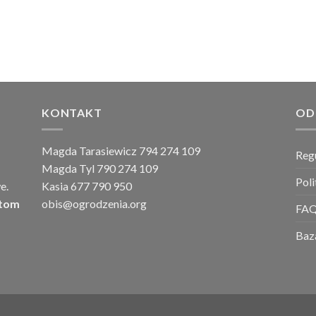
KONTAKT
OD
Magda Tarasiewicz 794 274 109
Reg
Magda Tyl 790 274 109
Pol
e.
Kasia 677 790 950
ntom
obis@ogrodzenia.org
FA
Baz