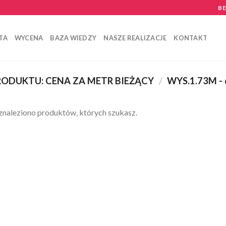
B
TA
WYCENA
BAZA WIEDZY
NASZE REALIZACJE
KONTAKT
ODUKTU: CENA ZA METR BIEŻĄCY
/
WYS.1.73M -
znaleziono produktów, których szukasz.