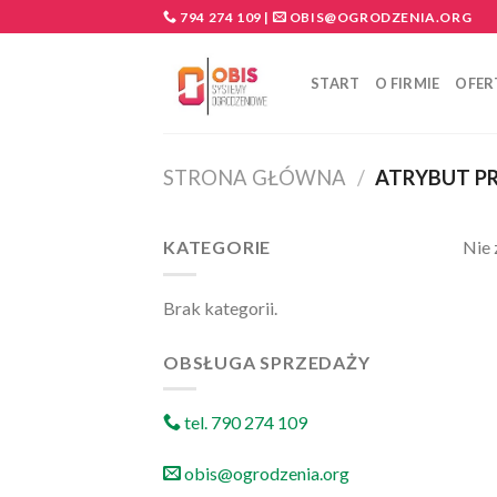
Skip
794 274 109
|
OBIS@OGRODZENIA.ORG
to
content
START
O FIRMIE
OFER
STRONA GŁÓWNA
/
ATRYBUT PR
KATEGORIE
Nie 
Brak kategorii.
OBSŁUGA SPRZEDAŻY
tel. 790 274 109
obis@ogrodzenia.org