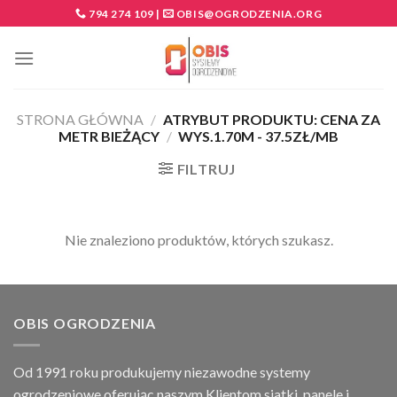
Skip
794 274 109
|
OBIS@OGRODZENIA.ORG
to
content
STRONA GŁÓWNA
/
ATRYBUT PRODUKTU: CENA ZA
METR BIEŻĄCY
/
WYS.1.70M - 37.5ZŁ/MB
FILTRUJ
Nie znaleziono produktów, których szukasz.
OBIS OGRODZENIA
Od 1991 roku produkujemy niezawodne systemy
ogrodzeniowe oferując naszym Klientom siatki, panele i